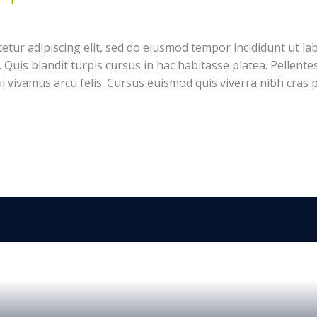
etur adipiscing elit, sed do eiusmod tempor incididunt ut la
Quis blandit turpis cursus in hac habitasse platea. Pellente
dui vivamus arcu felis. Cursus euismod quis viverra nibh cras 