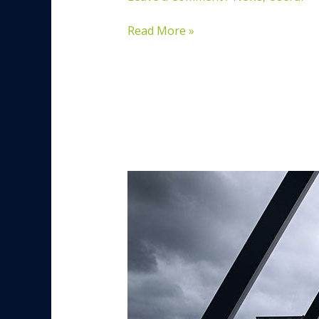
Read More »
Massa
Odneque
Aliquam
Vestibulum
Morbi