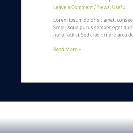
Leave a Comment
/
News
,
Useful
Lorem ipsum dolor sit amet, consect
Scelerisque purus semper eget duis. 
nulla facilisi. Sed cras ornare arcu 
Read More »