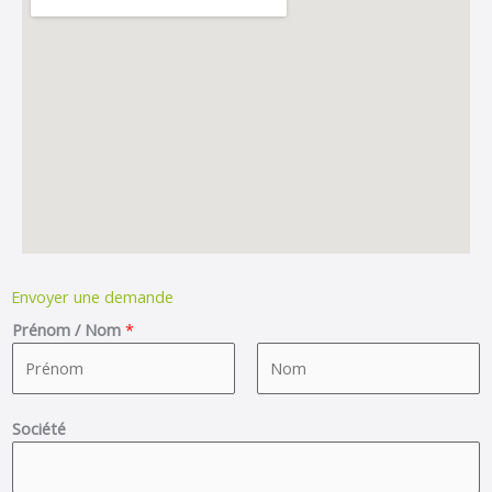
Envoyer une demande
Prénom / Nom
*
F
L
Société
i
a
r
s
s
t