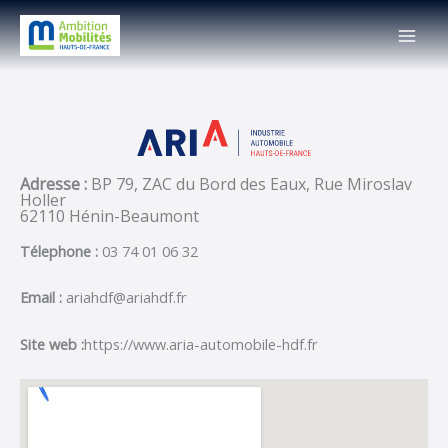
Skip
MAI
to
MEN
content
Adresse :
BP 79, ZAC du Bord des Eaux, Rue Miroslav
Holler
62110 Hénin-Beaumont
Télephone :
03 74 01 06 32
Email :
ariahdf@ariahdf.fr
Site web :
https://www.aria-automobile-hdf.fr