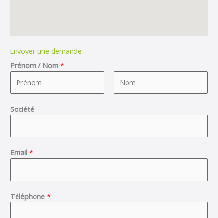
Envoyer une demande
Prénom / Nom
*
F
L
Société
i
a
r
s
s
t
t
Email
*
Téléphone
*