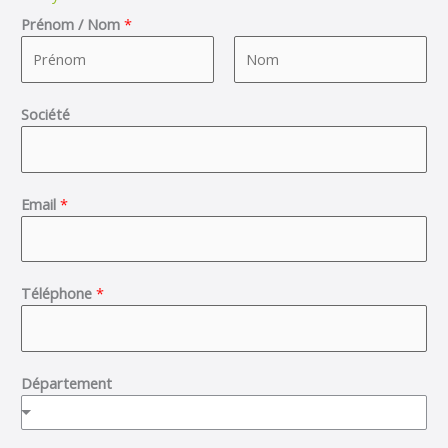
Prénom / Nom
*
F
L
Société
i
a
r
s
s
t
t
Email
*
Téléphone
*
Département