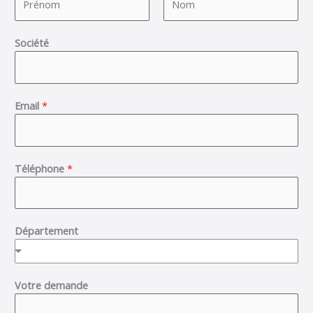
F
L
Société
i
a
r
s
s
t
t
Email
*
Téléphone
*
Département
Votre demande