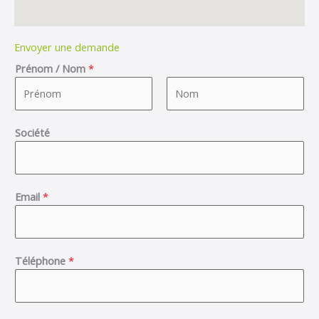
Envoyer une demande
Prénom / Nom
*
F
L
Société
i
a
r
s
s
t
t
Email
*
Téléphone
*