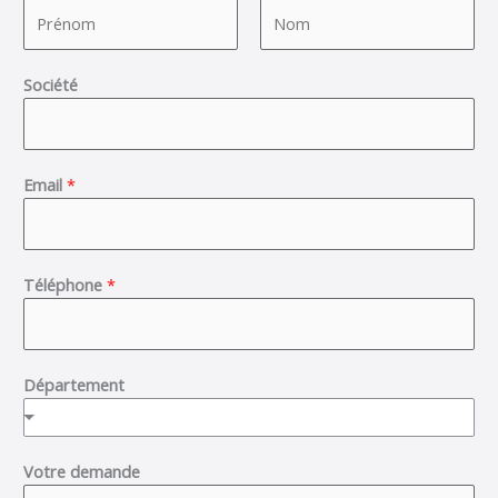
F
L
Société
i
a
r
s
s
t
t
Email
*
Téléphone
*
Département
Votre demande