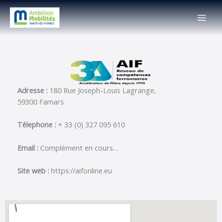
Skip
MAI
to
MEN
content
Adresse :
180 Rue Joseph-Louis Lagrange,
59300 Famars
Télephone :
+ 33 (0) 327 095 610
Email :
Complément en cours…
Site web :
https://aifonline.eu