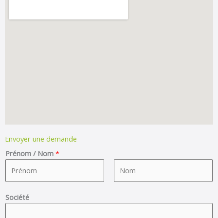
Envoyer une demande
Prénom / Nom
*
F
L
Société
i
a
r
s