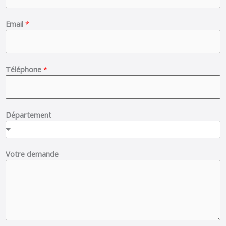
s
t
t
Email
*
Téléphone
*
Département
Votre demande