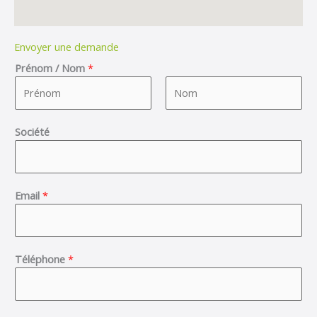
Envoyer une demande
Prénom / Nom
*
F
L
Société
i
a
r
s
s
t
t
Email
*
Téléphone
*