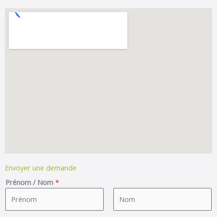
Envoyer une demande
Prénom / Nom
*
F
L