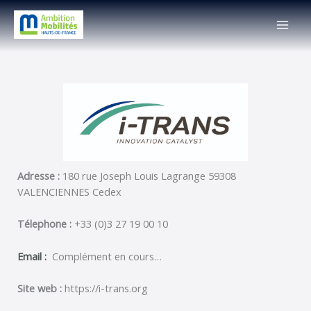
Skip
MAI
to
MEN
content
Adresse :
180 rue Joseph Louis Lagrange 59308
VALENCIENNES Cedex
Télephone :
+33 (0)3 27 19 00 10
Email :
Complément en cours…
Site web :
https://i-trans.org