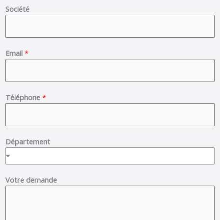
Société
i
a
r
s
s
t
t
Email
*
Téléphone
*
Département
Votre demande