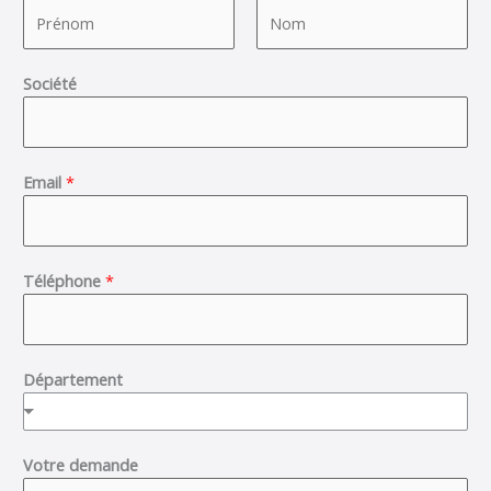
F
L
Société
i
a
r
s
s
t
t
Email
*
Téléphone
*
Département
Votre demande